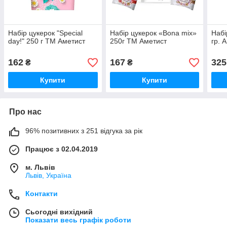
Набір цукерок "Special
Набір цукерок «Bona mix»
Набі
day!" 250 г ТМ Аметист
250г ТМ Аметист
гр. 
162
167
325
₴
₴
Купити
Купити
Про нас
96% позитивних з 251 відгука за рік
Працює з 02.04.2019
м. Львів
Львів, Україна
Контакти
Сьогодні вихідний
Показати весь графік роботи