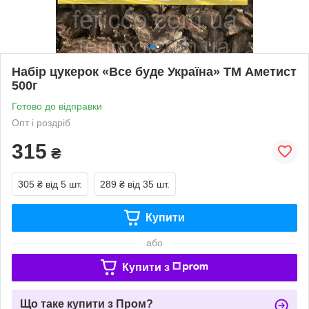
Набір цукерок «Все буде Україна» ТМ Аметист
500г
Готово до відправки
Опт і роздріб
315
₴
305 ₴
від 5 шт.
289 ₴
від 35 шт.
Купити
або
Купити з
Що таке купити з Пром?