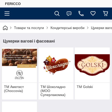
FERICCO
Товари та послуги
Кондитерські вироби
Цукерки ваго
Цукерки вагові і фасовані
TM Аметист
ТМ Шоколадно
ТМ Golski
(Choccovia)
(МОО
Суперлакомка)