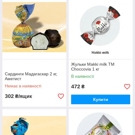
Жульки Makki milk ТМ
Choccovia 1 кг
Сардинги Мадагаскар 2 кг,
В наявності
Аметист
Немає в наявності
472
₴
302
₴/ящик
Купити