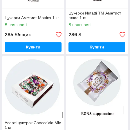
Цукерки Nutatti ТМ Аметист
Цукерки Аметист Моніка 1 кг
плюс 1 кг
В наявності
В наявності
285
286
₴/ящик
₴
Купити
Купити
Асорті цукерок ChoccoVia Mix
1 кг