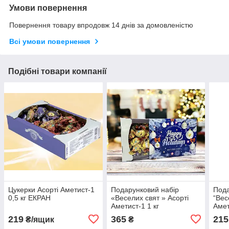
Умови повернення
Повернення товару впродовж 14 днів за домовленістю
Всі умови повернення
Подібні товари компанії
Цукерки Асорті Аметист-1
Подарунковий набір
Пода
0,5 кг ЕКРАН
«Веселих свят » Асорті
“Вес
Аметист-1 1 кг
Амет
219
365
215
₴/ящик
₴