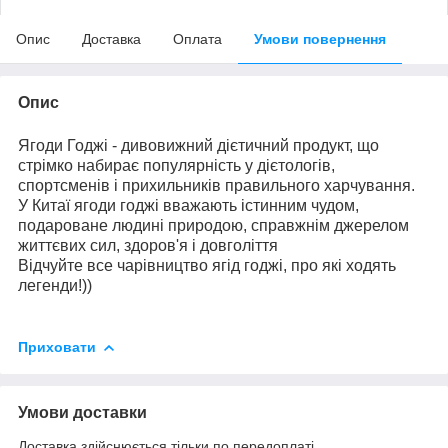
Опис
Доставка
Оплата
Умови повернення
Опис
Ягоди Годжі - дивовижний дієтичний продукт, що
стрімко набирає популярність у дієтологів,
спортсменів і прихильників правильного харчування.
У Китаї ягоди годжі вважають істинним чудом,
подароване людині природою, справжнім джерелом
життєвих сил, здоров'я і довголіття
Відчуйте все чарівництво ягід годжі, про які ходять
легенди!))
Приховати
Умови доставки
Доставка здійснюється тільки по передоплаті.