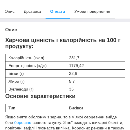
Опис
Доставка
Оплата
Умови повернення
Опис
Харчова цінність і калорійність на 100 г
продукту:
Калорійність (ккал)
281,7
Енерг. цінність (кДж)
1179,42
Білки (г)
22,6
Жири (г)
5,7
Вуглеводи (г)
35
Основні характеристики
Тип:
Висівки
Якщо зняти оболонку з зерна, то з м'якої серцевини вийде
біле
борошно
вищого гатунку. З неї виходять шикарні бісквіти,
повітряні вафлі і пухнаста випічка. Корисних речовин в такому