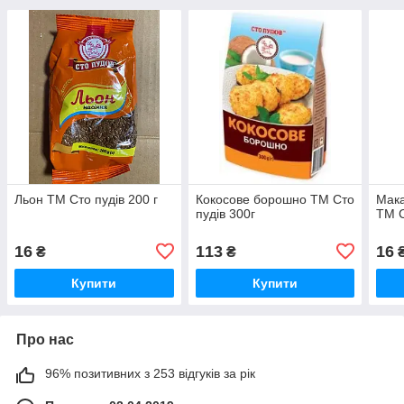
Льон ТМ Сто пудів 200 г
Кокосове борошно ТМ Сто
Мака
пудів 300г
ТМ С
16
113
16
₴
₴
Купити
Купити
Про нас
96% позитивних з 253 відгуків за рік