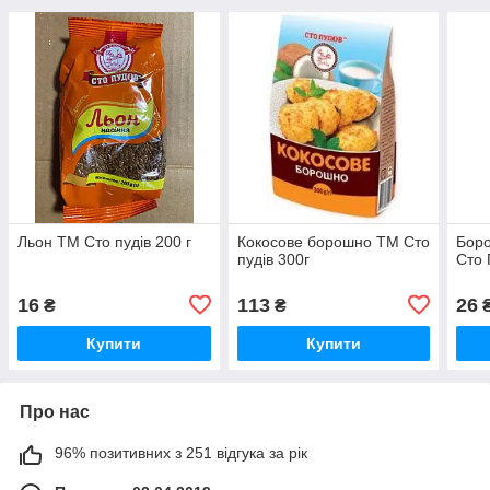
Льон ТМ Сто пудів 200 г
Кокосове борошно ТМ Сто
Бор
пудів 300г
Сто 
16
113
26
₴
₴
Купити
Купити
Про нас
96% позитивних з 251 відгука за рік