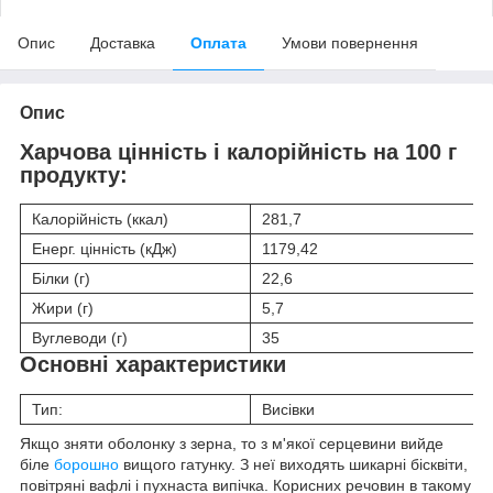
Опис
Доставка
Оплата
Умови повернення
Опис
Харчова цінність і калорійність на 100 г
продукту:
Калорійність (ккал)
281,7
Енерг. цінність (кДж)
1179,42
Білки (г)
22,6
Жири (г)
5,7
Вуглеводи (г)
35
Основні характеристики
Тип:
Висівки
Якщо зняти оболонку з зерна, то з м'якої серцевини вийде
біле
борошно
вищого гатунку. З неї виходять шикарні бісквіти,
повітряні вафлі і пухнаста випічка. Корисних речовин в такому