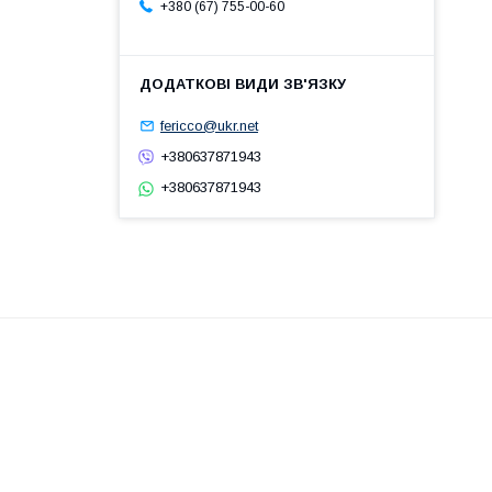
+380 (67) 755-00-60
fericco@ukr.net
+380637871943
+380637871943