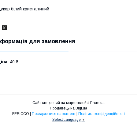
укор білий кристалічний
нформація для замовлення
іна:
40 ₴
Сайт створений на маркетплейсі
Prom.ua
Продавець на Bigl.ua
FERICCO |
Поскаржитися на контент
|
Політика конфіденційності
Select Language
▼