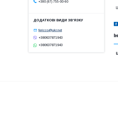
+380 (67) 755-00-60
Ц
fericco@ukr.net
І
+380637871943
+380637871943
Ц