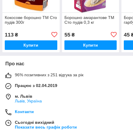
Кокосове борошно ТМ Сто
Борошно амарантове ТМ
Боро
пудів 300г
Сто пудів 0,3 кг
гарб
113
55
45
₴
₴
Купити
Купити
Про нас
96% позитивних з 251 відгука за рік
Працює з 02.04.2019
м. Львів
Львів, Україна
Контакти
Сьогодні вихідний
Показати весь графік роботи