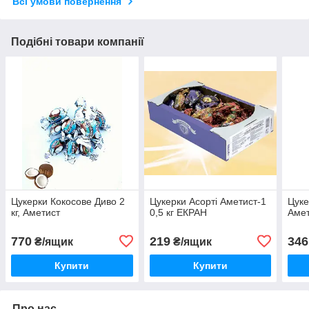
Всі умови повернення
Подібні товари компанії
Цукерки Кокосове Диво 2
Цукерки Асорті Аметист-1
Цуке
кг, Аметист
0,5 кг ЕКРАН
Аме
770
219
346
₴/ящик
₴/ящик
Купити
Купити
Про нас